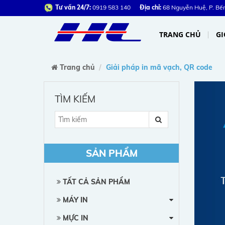
Tư vấn 24/7:
0919 583 140
Địa chỉ:
68 Nguyễn Huệ, P. Bến 
TRANG CHỦ
GI
Trang chủ
Giải pháp in mã vạch, QR code
TÌM KIẾM
SẢN PHẨM
TẤT CẢ SẢN PHẨM
MÁY IN
MỰC IN