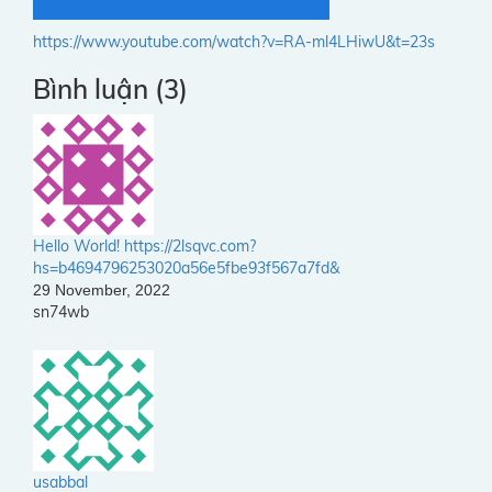
https://www.youtube.com/watch?v=RA-ml4LHiwU&t=23s
Bình luận (3)
Hello World! https://2lsqvc.com?
hs=b4694796253020a56e5fbe93f567a7fd&
29 November, 2022
sn74wb
usabbal