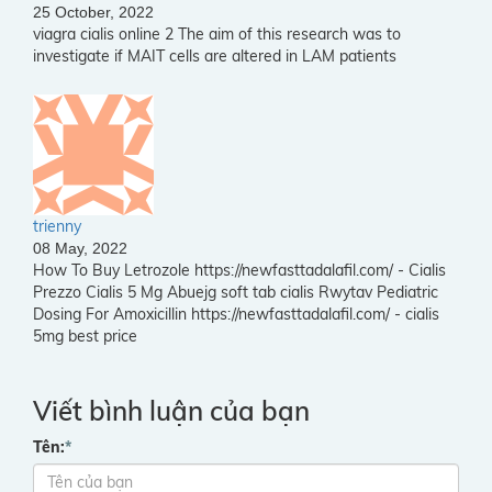
25 October, 2022
viagra cialis online 2 The aim of this research was to
investigate if MAIT cells are altered in LAM patients
trienny
08 May, 2022
How To Buy Letrozole https://newfasttadalafil.com/ - Cialis
Prezzo Cialis 5 Mg Abuejg soft tab cialis Rwytav Pediatric
Dosing For Amoxicillin https://newfasttadalafil.com/ - cialis
5mg best price
Viết bình luận của bạn
Tên:
*